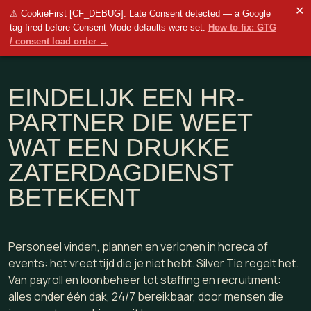
✕
⚠ CookieFirst [CF_DEBUG]: Late Consent detected — a Google
tag fired before Consent Mode defaults were set.
How to fix: GTG
/ consent load order →
EINDELIJK EEN HR-
PARTNER DIE WEET
WAT EEN DRUKKE
ZATERDAGDIENST
BETEKENT
Personeel vinden, plannen en verlonen in horeca of
events: het vreet tijd die je niet hebt. Silver Tie regelt het.
Van payroll en loonbeheer tot staffing en recruitment:
alles onder één dak, 24/7 bereikbaar, door mensen die