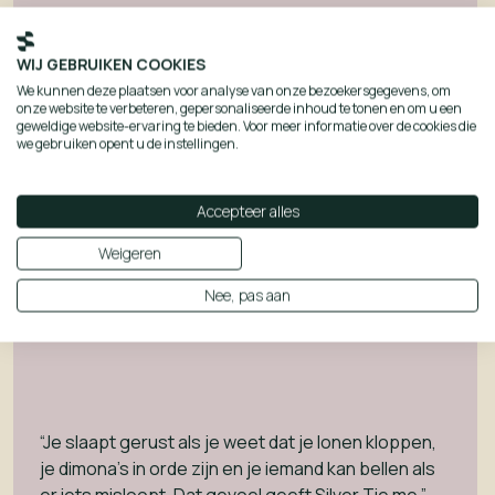
WIJ GEBRUIKEN COOKIES
We kunnen deze plaatsen voor analyse van onze bezoekersgegevens, om
onze website te verbeteren, gepersonaliseerde inhoud te tonen en om u een
geweldige website-ervaring te bieden. Voor meer informatie over de cookies die
“Ik combineer het perfect met mijn studies. Ik geef
we gebruiken opent u de instellingen.
aan wanneer ik beschikbaar ben, en zij zoeken de
juiste opdracht. Geen verplichtingen, wel leuke
jobs.”
Accepteer alles
Weigeren
Oona Declerq
student Silver Tie
Nee, pas aan
“Je slaapt gerust als je weet dat je lonen kloppen,
je dimona’s in orde zijn en je iemand kan bellen als
er iets misloopt. Dat gevoel geeft Silver Tie me.”