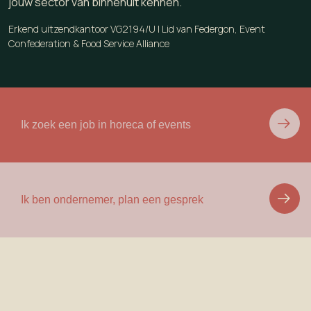
jouw sector van binnenuit kennen.
Erkend uitzendkantoor VG2194/U | Lid van Federgon, Event
Confederation & Food Service Alliance
Ik zoek een job in horeca of events
Ik ben ondernemer, plan een gesprek